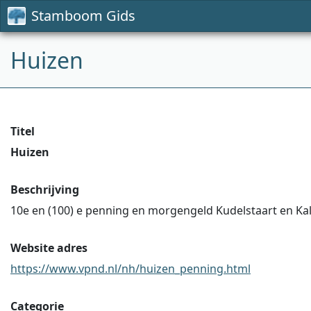
Stamboom Gids
Huizen
Titel
Huizen
Beschrijving
10e en (100) e penning en morgengeld Kudelstaart en Kal
Website adres
https://www.vpnd.nl/nh/huizen_penning.html
Categorie