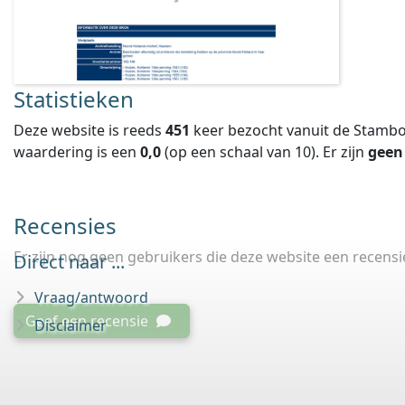
Statistieken
Deze website is reeds
451
keer bezocht vanuit de Stambo
waardering is een
0,0
(op een schaal van
10
).
Er zijn
geen
Recensies
Er zijn nog geen gebruikers die deze website een recens
Direct naar ...
Vraag/antwoord
Geef een recensie
Disclaimer