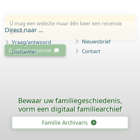
U mag een website maar één keer een recensie
Direct naar ...
geven.
Nieuwsbrief
Vraag/antwoord
Geef een recensie
Contact
Disclaimer
Bewaar uw familie­geschiedenis,
vorm een digitaal familiearchief
Familie Archivaris