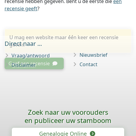
recensie hebben gegeven. Bent u de eerste die
een
recensie geeft
?
U mag een website maar één keer een recensie
Direct naar ...
geven.
Nieuwsbrief
Vraag/antwoord
Geef een recensie
Contact
Disclaimer
Zoek naar uw voorouders
en publiceer uw stamboom
Genealogie Online