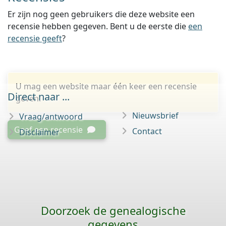
Er zijn nog geen gebruikers die deze website een
recensie hebben gegeven. Bent u de eerste die
een
recensie geeft
?
U mag een website maar één keer een recensie
Direct naar ...
geven.
Nieuwsbrief
Vraag/antwoord
Geef een recensie
Contact
Disclaimer
Doorzoek de genealogische
gegevens