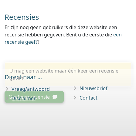
Recensies
Er zijn nog geen gebruikers die deze website een
recensie hebben gegeven. Bent u de eerste die
een
recensie geeft
?
U mag een website maar één keer een recensie
Direct naar ...
geven.
Nieuwsbrief
Vraag/antwoord
Geef een recensie
Contact
Disclaimer