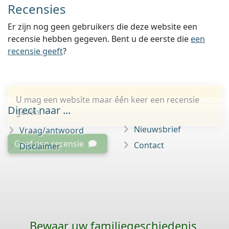
Recensies
Er zijn nog geen gebruikers die deze website een
recensie hebben gegeven. Bent u de eerste die
een
recensie geeft
?
U mag een website maar één keer een recensie
Direct naar ...
geven.
Nieuwsbrief
Vraag/antwoord
Geef een recensie
Contact
Disclaimer
Bewaar uw familie­geschiedenis,