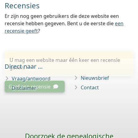
Recensies
Er zijn nog geen gebruikers die deze website een
recensie hebben gegeven. Bent u de eerste die
een
recensie geeft
?
U mag een website maar één keer een recensie
Direct naar ...
geven.
Nieuwsbrief
Vraag/antwoord
Geef een recensie
Contact
Disclaimer
Doorzoek de genealogische