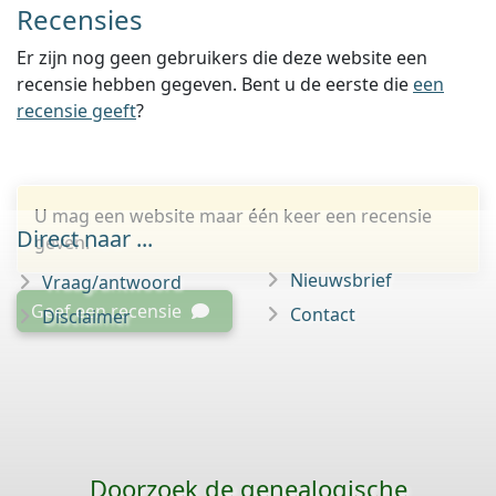
Recensies
Er zijn nog geen gebruikers die deze website een
recensie hebben gegeven. Bent u de eerste die
een
recensie geeft
?
U mag een website maar één keer een recensie
Direct naar ...
geven.
Nieuwsbrief
Vraag/antwoord
Geef een recensie
Contact
Disclaimer
Doorzoek de genealogische