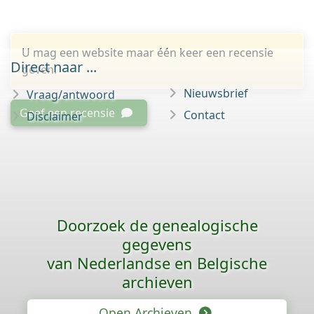
U mag een website maar één keer een recensie
Direct naar ...
geven.
Nieuwsbrief
Vraag/antwoord
Geef een recensie
Contact
Disclaimer
Doorzoek de genealogische
gegevens
van Nederlandse en Belgische
archieven
Open Archieven