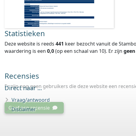
Statistieken
Deze website is reeds
441
keer bezocht vanuit de Stambo
waardering is een
0,0
(op een schaal van
10
).
Er zijn
geen
Recensies
Er zijn nog geen gebruikers die deze website een recens
Direct naar ...
Vraag/antwoord
Geef een recensie
Disclaimer