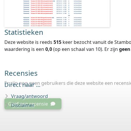
Statistieken
Deze website is reeds
515
keer bezocht vanuit de Stambo
waardering is een
0,0
(op een schaal van
10
).
Er zijn
geen
Recensies
Er zijn nog geen gebruikers die deze website een recens
Direct naar ...
Vraag/antwoord
Geef een recensie
Disclaimer