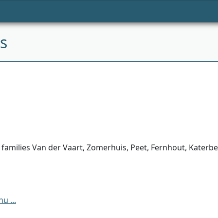
s
 families Van der Vaart, Zomerhuis, Peet, Fernhout, Katerb
u ...