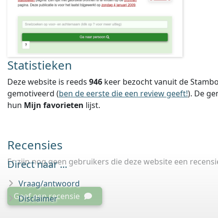
Statistieken
Deze website is reeds
946
keer bezocht vanuit de Stambo
gemotiveerd (
ben de eerste die een review geeft!
).
De ge
hun
Mijn favorieten
lijst.
Recensies
Er zijn nog geen gebruikers die deze website een recens
Direct naar ...
Vraag/antwoord
Geef een recensie
Disclaimer