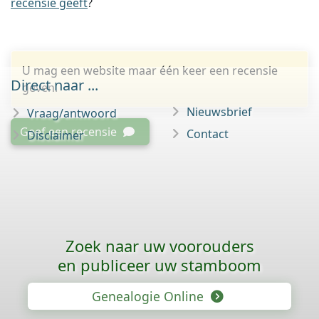
recensie geeft
?
U mag een website maar één keer een recensie
Direct naar ...
geven.
Nieuwsbrief
Vraag/antwoord
Geef een recensie
Contact
Disclaimer
Zoek naar uw voorouders
en publiceer uw stamboom
Genealogie Online