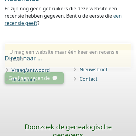
Er zijn nog geen gebruikers die deze website een
recensie hebben gegeven. Bent u de eerste die
een
recensie geeft
?
U mag een website maar één keer een recensie
Direct naar ...
geven.
Nieuwsbrief
Vraag/antwoord
Geef een recensie
Contact
Disclaimer
Doorzoek de genealogische
gegevens