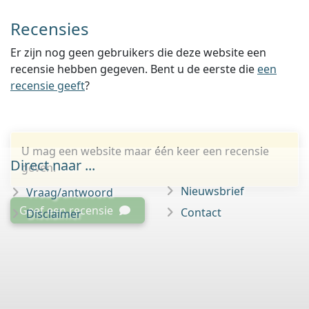
Recensies
Er zijn nog geen gebruikers die deze website een
recensie hebben gegeven. Bent u de eerste die
een
recensie geeft
?
U mag een website maar één keer een recensie
Direct naar ...
geven.
Nieuwsbrief
Vraag/antwoord
Geef een recensie
Contact
Disclaimer