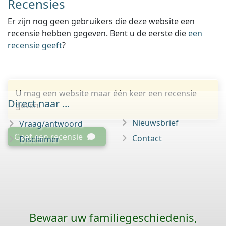
Recensies
Er zijn nog geen gebruikers die deze website een
recensie hebben gegeven. Bent u de eerste die
een
recensie geeft
?
U mag een website maar één keer een recensie
Direct naar ...
geven.
Nieuwsbrief
Vraag/antwoord
Geef een recensie
Contact
Disclaimer
Bewaar uw familie­geschiedenis,