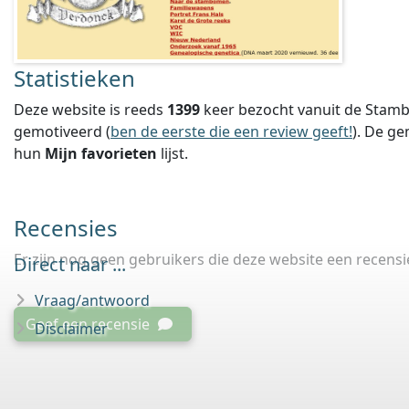
Statistieken
Deze website is reeds
1399
keer bezocht vanuit de Stamb
gemotiveerd (
ben de eerste die een review geeft!
).
De ge
hun
Mijn favorieten
lijst.
Recensies
Er zijn nog geen gebruikers die deze website een recens
Direct naar ...
Vraag/antwoord
Geef een recensie
Disclaimer