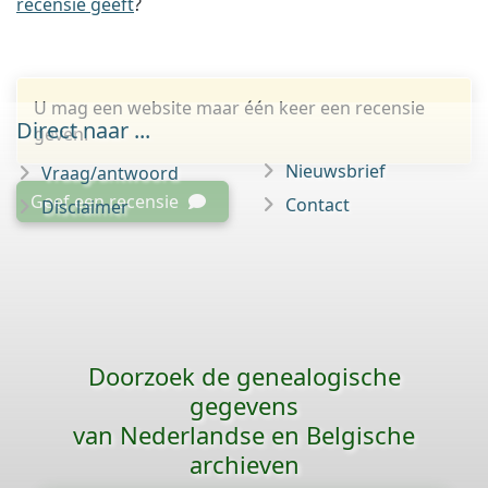
recensie geeft
?
U mag een website maar één keer een recensie
Direct naar ...
geven.
Nieuwsbrief
Vraag/antwoord
Geef een recensie
Contact
Disclaimer
Doorzoek de genealogische
gegevens
van Nederlandse en Belgische
archieven