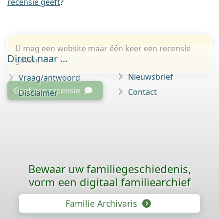
recensie geeft
?
U mag een website maar één keer een recensie
Direct naar ...
geven.
Nieuwsbrief
Vraag/antwoord
Geef een recensie
Contact
Disclaimer
Bewaar uw familie­geschiedenis,
vorm een digitaal familiearchief
Familie Archivaris