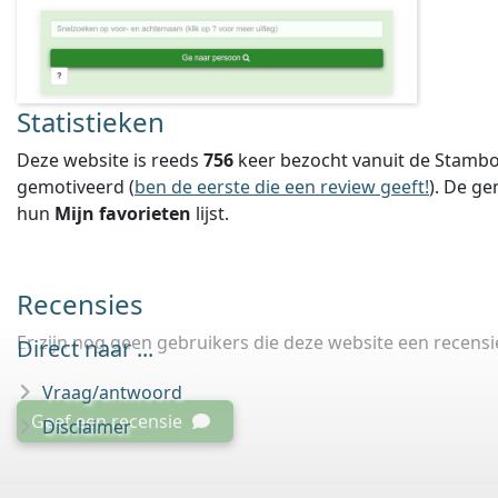
Statistieken
Deze website is reeds
756
keer bezocht vanuit de Stambo
gemotiveerd (
ben de eerste die een review geeft!
).
De ge
hun
Mijn favorieten
lijst.
Recensies
Er zijn nog geen gebruikers die deze website een recens
Direct naar ...
Vraag/antwoord
Geef een recensie
Disclaimer