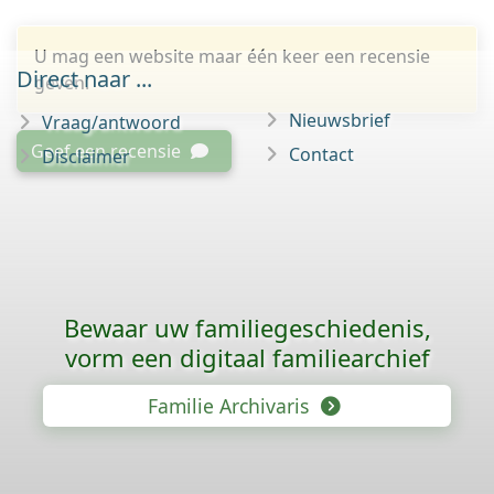
U mag een website maar één keer een recensie
Direct naar ...
geven.
Nieuwsbrief
Vraag/antwoord
Geef een recensie
Contact
Disclaimer
Bewaar uw familie­geschiedenis,
vorm een digitaal familiearchief
Familie Archivaris