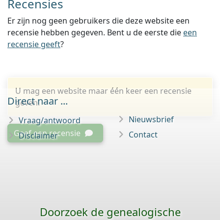
Recensies
Er zijn nog geen gebruikers die deze website een
recensie hebben gegeven. Bent u de eerste die
een
recensie geeft
?
U mag een website maar één keer een recensie
Direct naar ...
geven.
Nieuwsbrief
Vraag/antwoord
Geef een recensie
Contact
Disclaimer
Doorzoek de genealogische