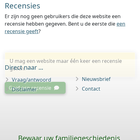
Recensies
Er zijn nog geen gebruikers die deze website een
recensie hebben gegeven. Bent u de eerste die
een
recensie geeft
?
U mag een website maar één keer een recensie
Direct naar ...
geven.
Nieuwsbrief
Vraag/antwoord
Geef een recensie
Contact
Disclaimer
Bewaar uw familie­geschiedenis,