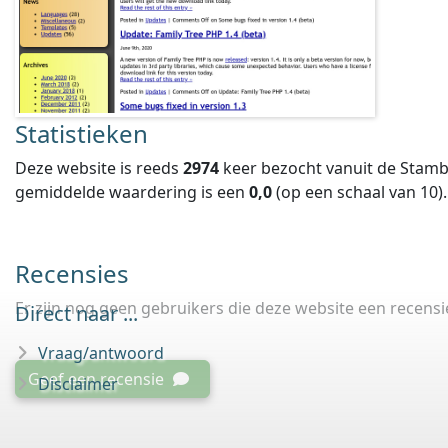
Statistieken
Deze website is reeds
2974
keer bezocht vanuit de Stamb
gemiddelde waardering is een
0,0
(op een schaal van
10
).
Recensies
Er zijn nog geen gebruikers die deze website een recens
Direct naar ...
Vraag/antwoord
Geef een recensie
Disclaimer