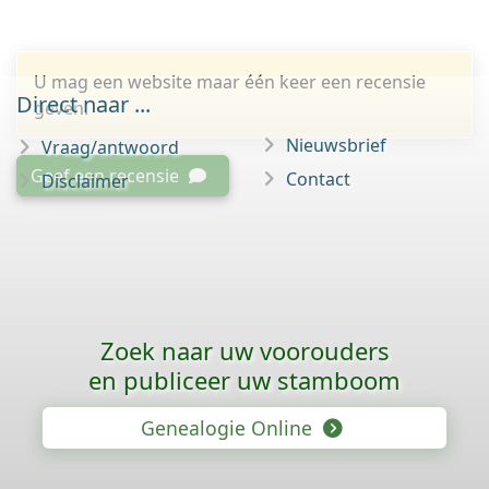
U mag een website maar één keer een recensie
Direct naar ...
geven.
Nieuwsbrief
Vraag/antwoord
Geef een recensie
Contact
Disclaimer
Zoek naar uw voorouders
en publiceer uw stamboom
Genealogie Online