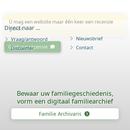
U mag een website maar één keer een recensie
Direct naar ...
geven.
Nieuwsbrief
Vraag/antwoord
Geef een recensie
Contact
Disclaimer
Bewaar uw familie­geschiedenis,
vorm een digitaal familiearchief
Familie Archivaris