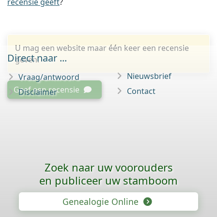
recensie geeft
?
U mag een website maar één keer een recensie
Direct naar ...
geven.
Nieuwsbrief
Vraag/antwoord
Geef een recensie
Contact
Disclaimer
Zoek naar uw voorouders
en publiceer uw stamboom
Genealogie Online