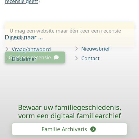
recensie geeft
?
U mag een website maar één keer een recensie
Direct naar ...
geven.
Nieuwsbrief
Vraag/antwoord
Geef een recensie
Contact
Disclaimer
Bewaar uw familie­geschiedenis,
vorm een digitaal familiearchief
Familie Archivaris