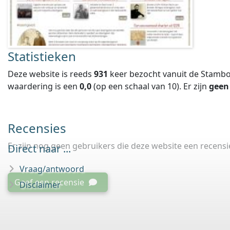
Statistieken
Deze website is reeds
931
keer bezocht vanuit de Stambo
waardering is een
0,0
(op een schaal van
10
).
Er zijn
geen
Recensies
Er zijn nog geen gebruikers die deze website een recens
Direct naar ...
Vraag/antwoord
Geef een recensie
Disclaimer