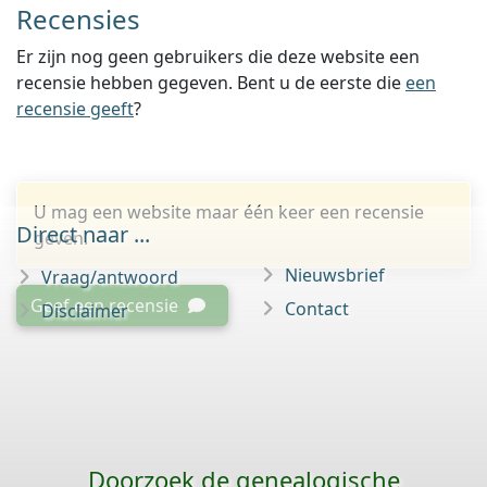
Recensies
Er zijn nog geen gebruikers die deze website een
recensie hebben gegeven. Bent u de eerste die
een
recensie geeft
?
U mag een website maar één keer een recensie
Direct naar ...
geven.
Nieuwsbrief
Vraag/antwoord
Geef een recensie
Contact
Disclaimer
Doorzoek de genealogische