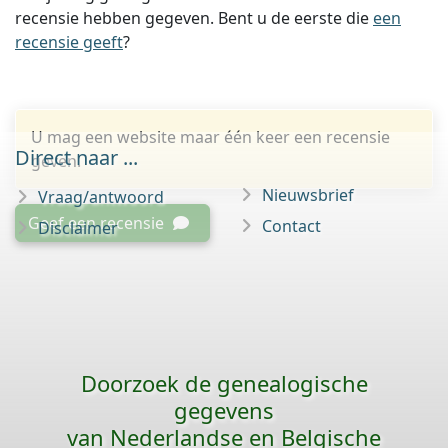
recensie hebben gegeven. Bent u de eerste die
een
recensie geeft
?
U mag een website maar één keer een recensie
Direct naar ...
geven.
Nieuwsbrief
Vraag/antwoord
Geef een recensie
Contact
Disclaimer
Doorzoek de genealogische
gegevens
van Nederlandse en Belgische