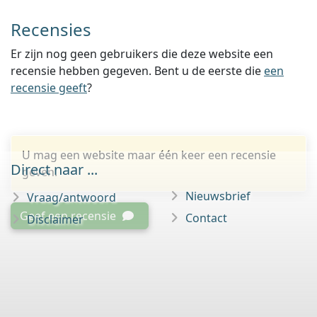
Recensies
Er zijn nog geen gebruikers die deze website een
recensie hebben gegeven. Bent u de eerste die
een
recensie geeft
?
U mag een website maar één keer een recensie
Direct naar ...
geven.
Nieuwsbrief
Vraag/antwoord
Geef een recensie
Contact
Disclaimer