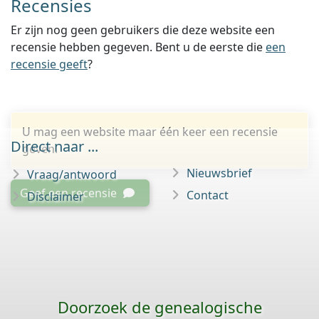
Recensies
Er zijn nog geen gebruikers die deze website een
recensie hebben gegeven. Bent u de eerste die
een
recensie geeft
?
U mag een website maar één keer een recensie
Direct naar ...
geven.
Nieuwsbrief
Vraag/antwoord
Geef een recensie
Contact
Disclaimer
Doorzoek de genealogische