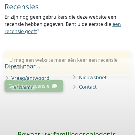
Recensies
Er zijn nog geen gebruikers die deze website een
recensie hebben gegeven. Bent u de eerste die
een
recensie geeft
?
U mag een website maar één keer een recensie
Direct naar ...
geven.
Nieuwsbrief
Vraag/antwoord
Geef een recensie
Contact
Disclaimer
Bewaar uw familie­geschiedenis,