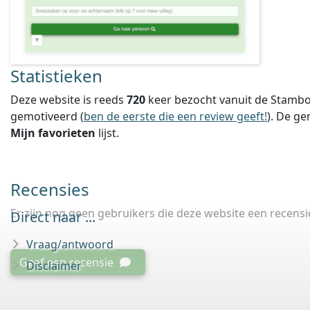
Statistieken
Deze website is reeds
720
keer bezocht vanuit de Stambo
gemotiveerd (
ben de eerste die een review geeft!
).
De ge
Mijn favorieten
lijst.
Recensies
Er zijn nog geen gebruikers die deze website een recens
Direct naar ...
Vraag/antwoord
Geef een recensie
Disclaimer