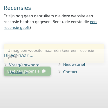
Recensies
Er zijn nog geen gebruikers die deze website een
recensie hebben gegeven. Bent u de eerste die
een
recensie geeft
?
U mag een website maar één keer een recensie
Direct naar ...
geven.
Nieuwsbrief
Vraag/antwoord
Geef een recensie
Contact
Disclaimer