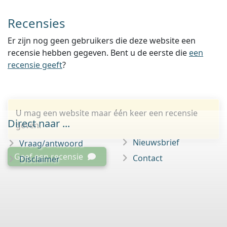
Recensies
Er zijn nog geen gebruikers die deze website een
recensie hebben gegeven. Bent u de eerste die
een
recensie geeft
?
U mag een website maar één keer een recensie
Direct naar ...
geven.
Nieuwsbrief
Vraag/antwoord
Geef een recensie
Contact
Disclaimer