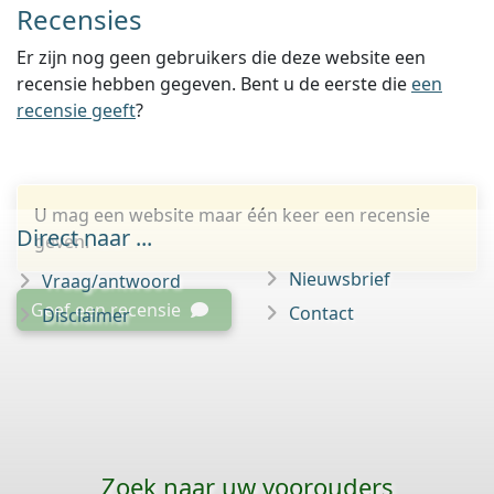
Recensies
Er zijn nog geen gebruikers die deze website een
recensie hebben gegeven. Bent u de eerste die
een
recensie geeft
?
U mag een website maar één keer een recensie
Direct naar ...
geven.
Nieuwsbrief
Vraag/antwoord
Geef een recensie
Contact
Disclaimer
Zoek naar uw voorouders