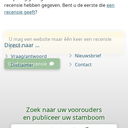
recensie hebben gegeven. Bent u de eerste die
een
recensie geeft
?
U mag een website maar één keer een recensie
Direct naar ...
geven.
Nieuwsbrief
Vraag/antwoord
Geef een recensie
Contact
Disclaimer
Zoek naar uw voorouders
en publiceer uw stamboom