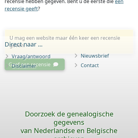
recensie hebben gegeven. Bent u de eerste die
een
recensie geeft
?
U mag een website maar één keer een recensie
Direct naar ...
geven.
Nieuwsbrief
Vraag/antwoord
Geef een recensie
Contact
Disclaimer
Doorzoek de genealogische
gegevens
van Nederlandse en Belgische