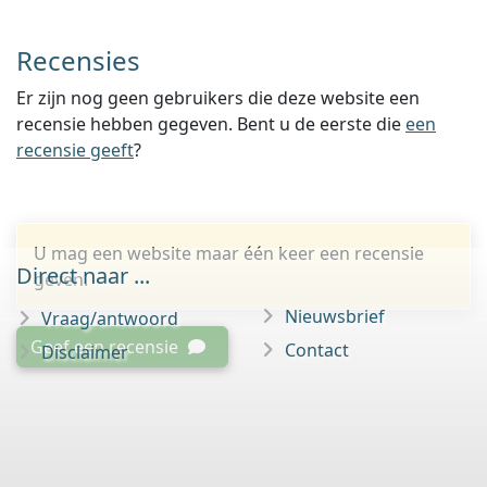
Recensies
Er zijn nog geen gebruikers die deze website een
recensie hebben gegeven. Bent u de eerste die
een
recensie geeft
?
U mag een website maar één keer een recensie
Direct naar ...
geven.
Nieuwsbrief
Vraag/antwoord
Geef een recensie
Contact
Disclaimer