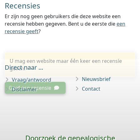
Recensies
Er zijn nog geen gebruikers die deze website een
recensie hebben gegeven. Bent u de eerste die
een
recensie geeft
?
U mag een website maar één keer een recensie
Direct naar ...
geven.
Nieuwsbrief
Vraag/antwoord
Geef een recensie
Contact
Disclaimer
Doorzoek de genealogische