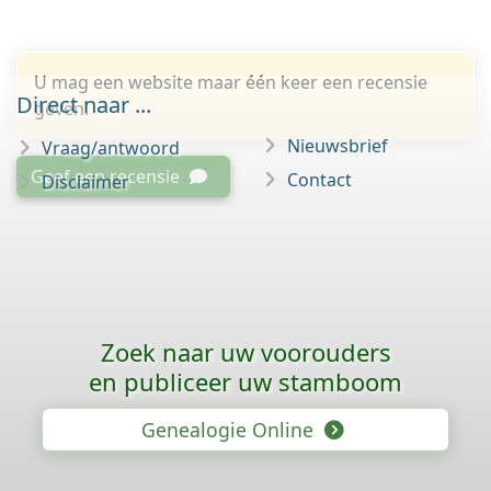
U mag een website maar één keer een recensie
Direct naar ...
geven.
Nieuwsbrief
Vraag/antwoord
Geef een recensie
Contact
Disclaimer
Zoek naar uw voorouders
en publiceer uw stamboom
Genealogie Online