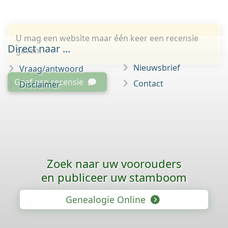
U mag een website maar één keer een recensie
Direct naar ...
geven.
Nieuwsbrief
Vraag/antwoord
Geef een recensie
Contact
Disclaimer
Zoek naar uw voorouders
en publiceer uw stamboom
Genealogie Online