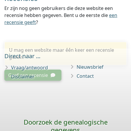
Er zijn nog geen gebruikers die deze website een
recensie hebben gegeven. Bent u de eerste die
een
recensie geeft
?
U mag een website maar één keer een recensie
Direct naar ...
geven.
Nieuwsbrief
Vraag/antwoord
Geef een recensie
Contact
Disclaimer
Doorzoek de genealogische
gegevens