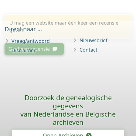
U mag een website maar één keer een recensie
Direct naar ...
geven.
Nieuwsbrief
Vraag/antwoord
Geef een recensie
Contact
Disclaimer
Doorzoek de genealogische
gegevens
van Nederlandse en Belgische
archieven
Open Archieven