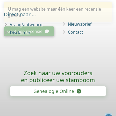
U mag een website maar één keer een recensie
Direct naar ...
geven.
Nieuwsbrief
Vraag/antwoord
Geef een recensie
Contact
Disclaimer
Zoek naar uw voorouders
en publiceer uw stamboom
Genealogie Online