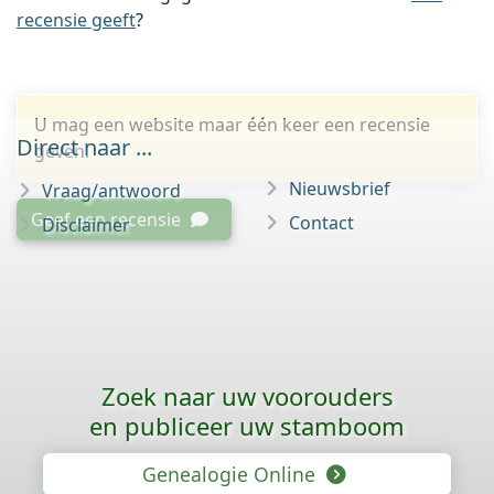
recensie geeft
?
U mag een website maar één keer een recensie
Direct naar ...
geven.
Nieuwsbrief
Vraag/antwoord
Geef een recensie
Contact
Disclaimer
Zoek naar uw voorouders
en publiceer uw stamboom
Genealogie Online