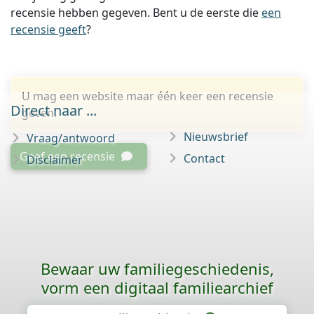
recensie hebben gegeven. Bent u de eerste die
een
recensie geeft
?
U mag een website maar één keer een recensie
Direct naar ...
geven.
Nieuwsbrief
Vraag/antwoord
Geef een recensie
Contact
Disclaimer
Bewaar uw familie­geschiedenis,
vorm een digitaal familiearchief