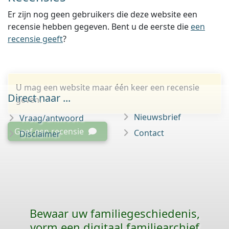
Er zijn nog geen gebruikers die deze website een
recensie hebben gegeven. Bent u de eerste die
een
recensie geeft
?
U mag een website maar één keer een recensie
Direct naar ...
geven.
Nieuwsbrief
Vraag/antwoord
Geef een recensie
Contact
Disclaimer
Bewaar uw familie­geschiedenis,
vorm een digitaal familiearchief